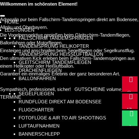
Willkommen im schönsten Element!
Adrenalin pur beim Fallschirm-Tandemspringen direkt am Bodensee,
HOME
Allgäu und Oberbayern.
LEISTUNGEN
Die Vogelperspektive genießen beim Gleitschirm-Tandemfliegen,
FALLSCHIRM TANDEMSPRINGEN
Ballonfahren oder Motorfliegen.
TANDEMSPRUNG HELIKOPTER
Einsteigen und anschnallen beim Segelfliegen oder Segelkunstflug.
TANDEMSPRUNG HEISSLUFTBALLON
Den ultimativen Kick erleben beim Fallschirm-Tandemspringen aus
GLEITSCHIRM TANDEMFLIEGEN
einem Helikopter oder Heißluftballon.
DRACHENFLIEGEN
Garantiert ein einmaliges Erlebnis der ganz besonderen Art.
m
BALLONFAHREN

ail
Sympathisch, professionell, sicher!
GUTSCHEINE
volume_off
@
+4
SEGELFLIEGEN

TERMINE
hu
9
RUNDFLÜGE DIREKT AM BODENSEE
m
FLUGCHARTER
17
Sc

FOTOFLÜGE & AIR TO AIR SHOOTINGS
anf
2
hr
LUFTAUFNAHMEN
lig
73
eib
BANNERSCHLEPP
hts
08
un