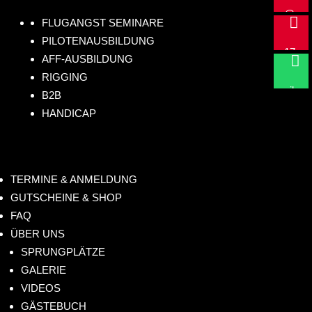
@
+4

FLUGANGST SEMINARE
hu
9
PILOTENAUSBILDUNG
m
17
Sc

AFF-AUSBILDUNG
anf
2
hr
RIGGING
lig
73
eib
B2B
hts
08
un
HANDICAP
.de
61
s!
4
TERMINE & ANMELDUNG
GUTSCHEINE & SHOP
FAQ
ÜBER UNS
SPRUNGPLÄTZE
GALERIE
VIDEOS
GÄSTEBUCH