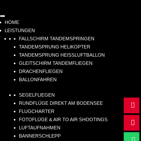
HOME
LEISTUNGEN
FALLSCHIRM TANDEMSPRINGEN
TANDEMSPRUNG HELIKOPTER
TANDEMSPRUNG HEISSLUFTBALLON
GLEITSCHIRM TANDEMFLIEGEN
DRACHENFLIEGEN
BALLONFAHREN
SEGELFLIEGEN
RUNDFLÜGE DIREKT AM BODENSEE

m
FLUGCHARTER
ail
FOTOFLÜGE & AIR TO AIR SHOOTINGS

@
+4
LUFTAUFNAHMEN
hu
9
BANNERSCHLEPP

m
17
Sc