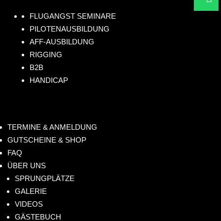
anf
2
hr
FLUGANGST SEMINARE
lig
73
eib
PILOTENAUSBILDUNG
hts
08
un
AFF-AUSBILDUNG
.de
61
s!
RIGGING
4
B2B
HANDICAP
TERMINE & ANMELDUNG
GUTSCHEINE & SHOP
FAQ
ÜBER UNS
SPRUNGPLÄTZE
GALERIE
VIDEOS
GÄSTEBUCH