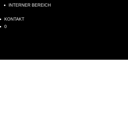
INTERNER BEREICH
KONTAKT
0
Anmeldung
abgebrochen
[vc_row][vc_column][vc_column_text]
Anmeldung