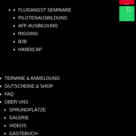
m
17
Sc

FLUGANGST SEMINARE
anf
2
hr
PILOTENAUSBILDUNG
lig
73
eib
AFF-AUSBILDUNG
hts
08
un
RIGGING
.de
61
s!
B2B
4
HANDICAP
TERMINE & ANMELDUNG
GUTSCHEINE & SHOP
FAQ
ÜBER UNS
SPRUNGPLÄTZE
GALERIE
VIDEOS
GÄSTEBUCH