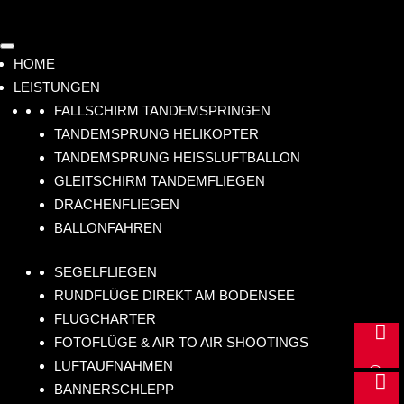
HOME
LEISTUNGEN
FALLSCHIRM TANDEMSPRINGEN
TANDEMSPRUNG HELIKOPTER
TANDEMSPRUNG HEISSLUFTBALLON
GLEITSCHIRM TANDEMFLIEGEN
DRACHENFLIEGEN
BALLONFAHREN
SEGELFLIEGEN
RUNDFLÜGE DIREKT AM BODENSEE
FLUGCHARTER
m

FOTOFLÜGE & AIR TO AIR SHOOTINGS
ail
LUFTAUFNAHMEN
@
+4

BANNERSCHLEPP
hu
9