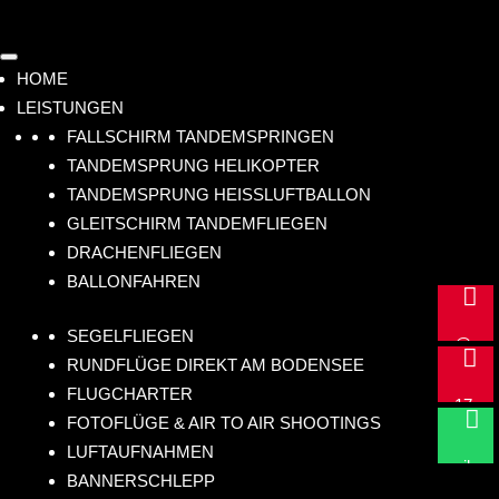
HOME
LEISTUNGEN
FALLSCHIRM TANDEMSPRINGEN
TANDEMSPRUNG HELIKOPTER
TANDEMSPRUNG HEISSLUFTBALLON
GLEITSCHIRM TANDEMFLIEGEN
DRACHENFLIEGEN
BALLONFAHREN
m

ail
SEGELFLIEGEN
@
+4

RUNDFLÜGE DIREKT AM BODENSEE
hu
9
FLUGCHARTER
m
17
Sc

FOTOFLÜGE & AIR TO AIR SHOOTINGS
anf
2
hr
LUFTAUFNAHMEN
lig
73
eib
BANNERSCHLEPP
hts
08
un