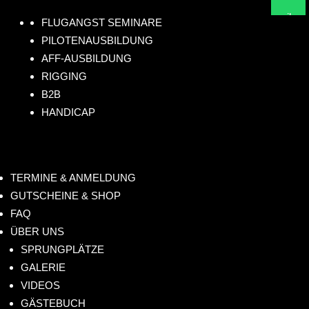
lig
73
eib
FLUGANGST SEMINARE
hts
08
un
PILOTENAUSBILDUNG
.de
61
s!
AFF-AUSBILDUNG
4
RIGGING
B2B
HANDICAP
TERMINE & ANMELDUNG
GUTSCHEINE & SHOP
FAQ
ÜBER UNS
SPRUNGPLÄTZE
GALERIE
VIDEOS
GÄSTEBUCH