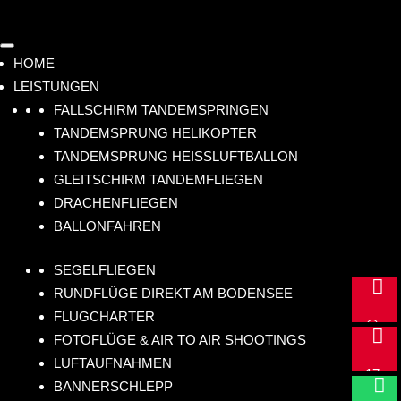
HOME
LEISTUNGEN
FALLSCHIRM TANDEMSPRINGEN
TANDEMSPRUNG HELIKOPTER
TANDEMSPRUNG HEISSLUFTBALLON
GLEITSCHIRM TANDEMFLIEGEN
DRACHENFLIEGEN
BALLONFAHREN
SEGELFLIEGEN
m

RUNDFLÜGE DIREKT AM BODENSEE
ail
FLUGCHARTER
@
+4

FOTOFLÜGE & AIR TO AIR SHOOTINGS
hu
9
LUFTAUFNAHMEN
m
17
Sc

BANNERSCHLEPP
anf
2
hr