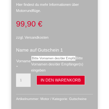
Hier
findest du mehr Informationen über
Motorrundflüge.
99,90
€
zzgl.
Versandkosten
Name auf Gutschein
1
Bitte
Vorname
Vornamen des/der Empfänger(s)
*
eingeben
Gutschein
IN DEN WARENKORB
Bodensee
Rundflug
Menge
Artikelnummer:
Motor
Kategorie:
Gutscheine