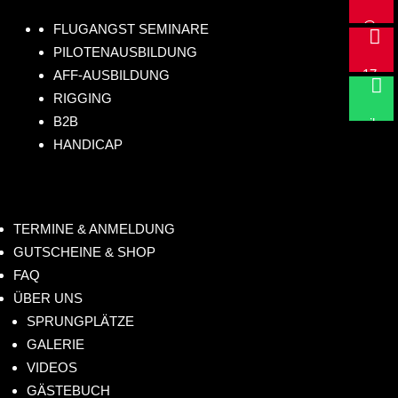
ail
@
+4
FLUGANGST SEMINARE

hu
9
PILOTENAUSBILDUNG
m
17
AFF-AUSBILDUNG
Sc

anf
RIGGING
2
hr
B2B
lig
73
eib
HANDICAP
hts
08
un
.de
61
s!
4
TERMINE & ANMELDUNG
GUTSCHEINE & SHOP
FAQ
ÜBER UNS
SPRUNGPLÄTZE
GALERIE
VIDEOS
GÄSTEBUCH