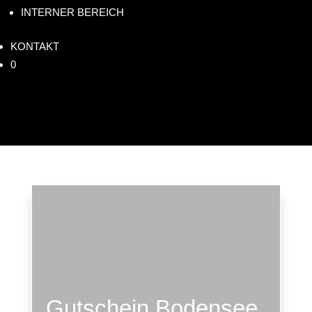
INTERNER BEREICH
KONTAKT
0
Start
|
Shop
|
Gutscheine
| Gutschein Bodensee
Rundflug
Gutschein Bodensee