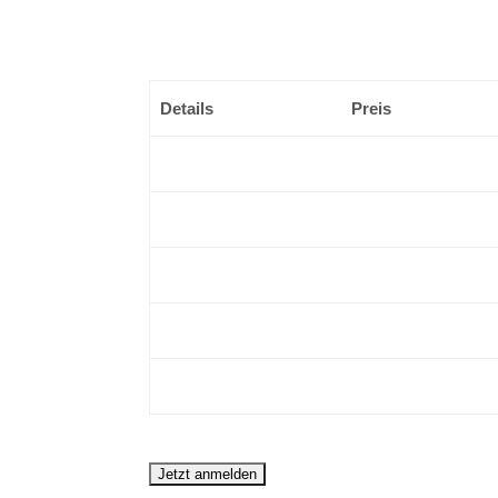
(FERIENRABATT)
Details
Preis
08:30 Uhr
€299.90
EUR
*
09:30 Uhr
€299.90
EUR
*
11:00 Uhr
€299.90
EUR
*
13:30 Uhr
€299.90
EUR
*
14:30 Uhr
€299.90
EUR
*