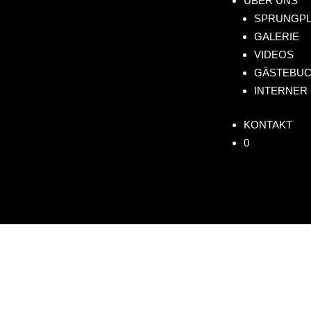
ÜBER UNS
SPRUNGPL
GALERIE
VIDEOS
GÄSTEBU
INTERNER
KONTAKT
0
FREIE PLÄTZE
Fall
direkt am Bodensee 