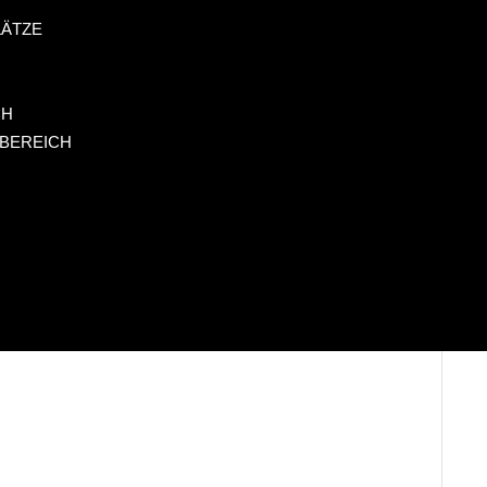
ÄTZE
CH
 BEREICH
schirm Tandemspringen
11.08.2026