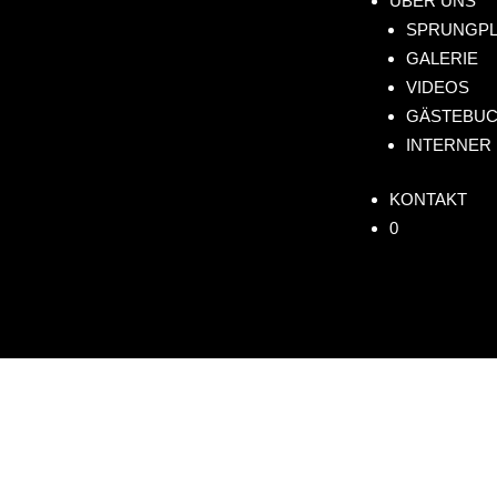
ÜBER UNS
SPRUNGPL
GALERIE
VIDEOS
GÄSTEBU
INTERNER
KONTAKT
0
FREIE PLÄTZE
Fall
direkt am Bodensee 