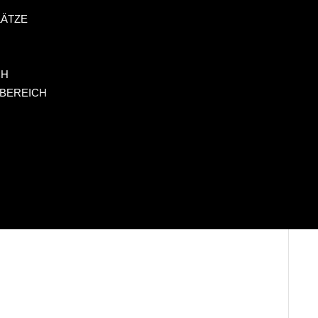
ÄTZE
CH
 BEREICH
schirm Tandemspringen
25.09.2026