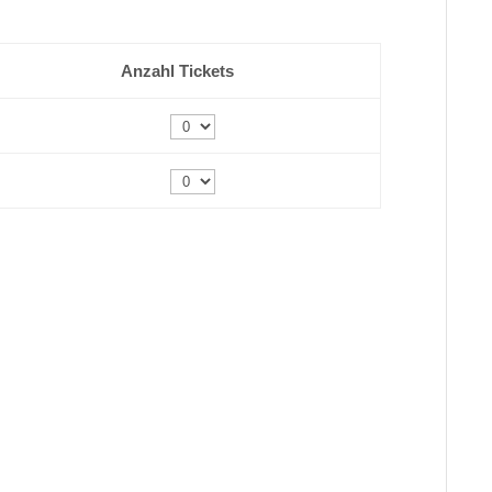
Anzahl Tickets
Anzahl
Anzahl
* inkl. 19% MwSt.
odensee
 Umland bietet einen grandiosen Panoramablick über