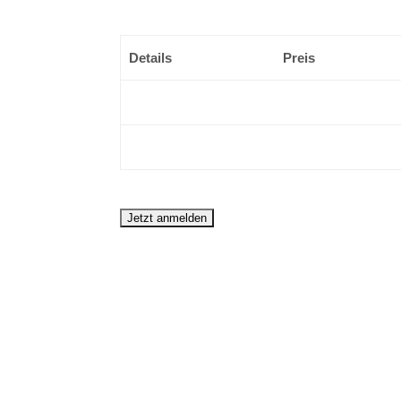
Details
Preis
16:00 Uhr
€349.90
EUR
*
17:00 Uhr
€349.90
EUR
*
Veranstaltungsort:
Lindau am B
Beschreibung:
Dieser wunderschön gelegene Platz im Lindauer
den Bodensee bis hin zu den Alpen.